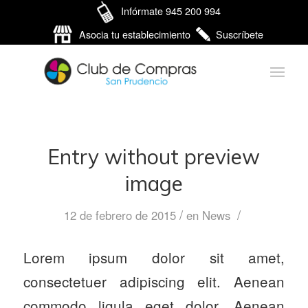
Infórmate 945 200 994
Asocia tu establecimiento
Suscríbete
Entry without preview
image
/
/
12 de febrero de 2015
en
News
Lorem ipsum dolor sit amet,
consectetuer adipiscing elit. Aenean
commodo ligula eget dolor. Aenean