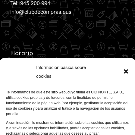
Tel: 945 200 994
info@clubdecompras.eus
Horario
Información básica sobre
– De lunes a jueves de 8:00h a 14h y de 15h a
cookies
19h
– Viernes de 8h a 18h
Te informamos de que este sitio web, cuyo titular es CID NORTE, S.A.U.,
utiliza cookies propias y de terceros, con la finalidad de permitir el
funcionamiento de la página web (por ejemplo, gestionar la aceptación del
uso de cookies) y para analizar el tráfico o la navegación de los usuarios
por ella.
A continuación, te mostramos información sobre las cookies que utilizamos
Otros enlaces
y, a través de las opciones habilitadas, podrás aceptar todas las cookies,
rechazarlas o seleccionar aquellas que desees autorizar.