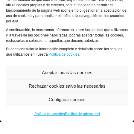
utiliza cookies propias y de terceros, con la finalidad de permitir el
funcionamiento de la página web (por ejemplo, gestionar la aceptación del
uso de cookies) y para analizar el tráfico o la navegación de los usuarios
por ella.
A continuación, te mostramos información sobre las cookies que utilizamos
y, a través de las opciones habilitadas, podrás aceptar todas las cookies,
rechazarlas o seleccionar aquellas que desees autorizar.
PUNTOS DE RECOGIDA EN VITORIA-GASTEIZ
Puedes consultar la información completa y detallada sobre las cookies
que utilizamos en nuestra
Política de cookies
.
Aceptar todas las cookies
Rechazar cookies salvo las necesarias
Club de Compras San Prudencio
Configurar cookies
C/ Dato, 43
01005, Vitoria-Gasteiz
Política de cookies
Política de privacidad
Tel: 945 200 994
info@clubdecompras.eus