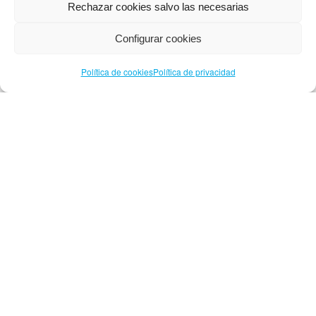
Rechazar cookies salvo las necesarias
España, concretamente los de la ciudad de
Vitoria-Gasteiz (Álava), con renuncia expresa a
Configurar cookies
su fuero propio si lo tuvieren.
Política de cookies
Política de privacidad