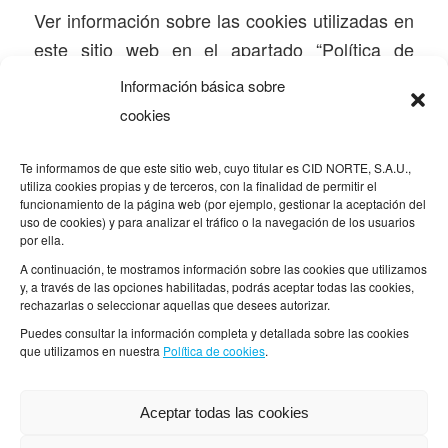
Ver información sobre las cookies utilizadas en
este sitio web en el apartado “
Política de
cookies
”.
Información básica sobre
cookies
Legislación aplicable y jurisdicción
La actividad desarrollada a través del sitio web
Te informamos de que este sitio web, cuyo titular es CID NORTE, S.A.U.,
utiliza cookies propias y de terceros, con la finalidad de permitir el
www.clubdecompras.eus está sometida a la
funcionamiento de la página web (por ejemplo, gestionar la aceptación del
legislación española vigente que resulte de
uso de cookies) y para analizar el tráfico o la navegación de los usuarios
por ella.
aplicación.
A continuación, te mostramos información sobre las cookies que utilizamos
y, a través de las opciones habilitadas, podrás aceptar todas las cookies,
Para cualquier controversia o conflicto que
rechazarlas o seleccionar aquellas que desees autorizar.
resulte entre CID NORTE, S.A.U. (Fundación
Puedes consultar la información completa y detallada sobre las cookies
que utilizamos en nuestra
Política de cookies
.
Laboral San Prudencio) y los usuarios del sitio
web www.clubdecompras.eus, las partes
acuerdan expresamente someterse a la
Aceptar todas las cookies
competencia de los Juzgados y Tribunales de