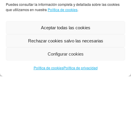
Puedes consultar la información completa y detallada sobre las cookies
que utilizamos en nuestra
Política de cookies
.
Aceptar todas las cookies
Rechazar cookies salvo las necesarias
Configurar cookies
Ventajas y beneficios
Política de cookies
Política de privacidad
de pertenecer al
Club de Compras
San Prudencio