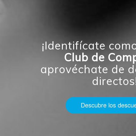
¡Identifícate como
Club de Com
aprovéchate de d
directos
Descubre los descu