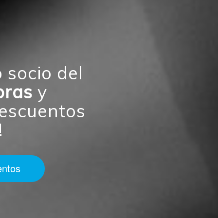
 socio del
pras
y
escuentos
!
entos