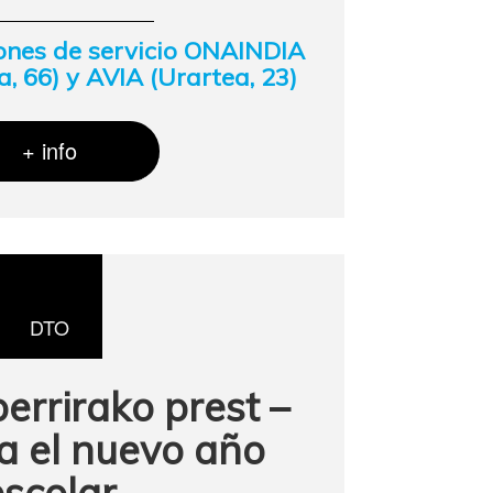
iones de servicio ONAINDIA
a, 66) y AVIA (Urartea, 23)
+ info
DTO
berrirako prest –
ra el nuevo año
escolar