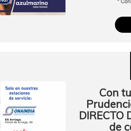
* Con
Con tu
Prudenc
DIRECTO DE
de c