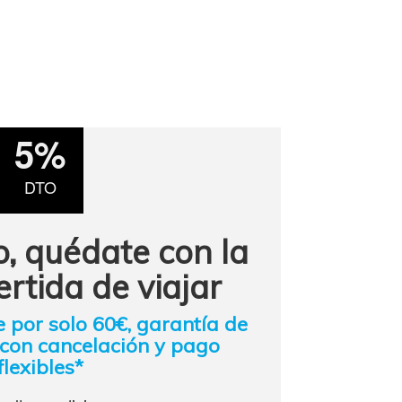
5%
DTO
o, quédate con la
ertida de viajar
e por solo 60€, garantía de
 con cancelación y pago
flexibles*