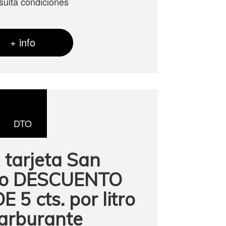
sulta condiciones
+ info
DTO
 tarjeta San
io DESCUENTO
 5 cts. por litro
arburante