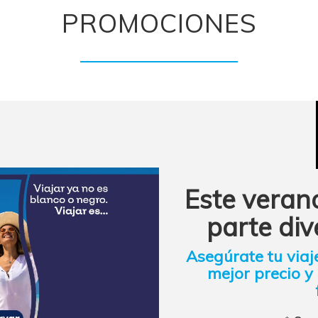
PROMOCIONES
Este veran
parte div
Asegúrate tu viaj
mejor precio y