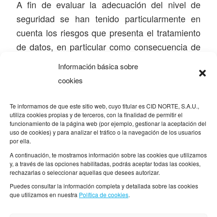
A fin de evaluar la adecuación del nivel de
seguridad se han tenido particularmente en
cuenta los riesgos que presenta el tratamiento
de datos, en particular como consecuencia de
la destrucción, pérdida o alteración accidental o
Información básica sobre
ilícita de datos personales transmitidos,
cookies
conservados o tratados de otra forma, o la
comunicación o acceso no autorizado a dichos
Te informamos de que este sitio web, cuyo titular es CID NORTE, S.A.U.,
datos.
utiliza cookies propias y de terceros, con la finalidad de permitir el
funcionamiento de la página web (por ejemplo, gestionar la aceptación del
uso de cookies) y para analizar el tráfico o la navegación de los usuarios
Deber de secreto
por ella.
A continuación, te mostramos información sobre las cookies que utilizamos
CID NORTE, S.A.U. ha adoptado medidas para
y, a través de las opciones habilitadas, podrás aceptar todas las cookies,
rechazarlas o seleccionar aquellas que desees autorizar.
garantizar que cualquier persona que actúe
Puedes consultar la información completa y detallada sobre las cookies
bajo su respectiva autoridad y tenga acceso a
que utilizamos en nuestra
Política de cookies
.
los datos personales que nos facilitan los
usuarios, sólo puedan tratarlos siguiendo