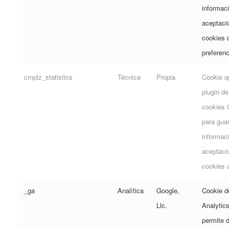
informaci
aceptaci
cookies 
preferenc
cmplz_statistics
Técnica
Propia
Cookie qu
plugin de
cookies 
para gua
informaci
aceptaci
cookies a
_ga
Analítica
Google,
Cookie d
Llc.
Analytic
permite d