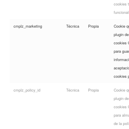
cookies 
funcional
cmplz_marketing
Técnica
Propia
Cookie qu
plugin de
cookies 
para gua
informaci
aceptaci
cookies p
cmplz_policy_id
Técnica
Propia
Cookie qu
plugin de
cookies 
para alm
de la pol