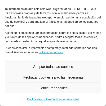
que te invitamos a consultarlo para conocer
Te informamos de que este sitio web, cuyo titular es CID NORTE, S.A.U.,
dichas finalidades.
utiliza cookies propias y de terceros, con la finalidad de permitir el
funcionamiento de la página web (por ejemplo, gestionar la aceptación del
: la base jurídica
Legitimación del tratamiento
uso de cookies) y para analizar el tráfico o la navegación de los usuarios
por ella.
que legitima el tratamiento de los datos
A continuación, te mostramos información sobre las cookies que utilizamos
personales que se realiza a través del uso de
y, a través de las opciones habilitadas, podrás aceptar todas las cookies,
estas cookies depende de cada una de ellas ya
rechazarlas o seleccionar aquellas que desees autorizar.
que, para las cookies necesarias, la
Puedes consultar la información completa y detallada sobre las cookies
que utilizamos en nuestra
Política de cookies
.
legitimación es precisamente su necesidad
para el correcto funcionamiento del sitio web y,
Aceptar todas las cookies
en su caso, su seguridad. Respecto a las
cookies analíticas, la base jurídica que legitima
Rechazar cookies salvo las necesarias
dicho tratamiento es el consentimiento que
Configurar cookies
presta el usuario a través del sistema habilitado
en el aviso inicial que se muestra al acceder al
Política de cookies
Política de privacidad
sitio web.