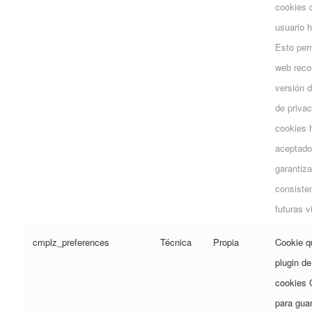
cookies 
usuario 
Esto perm
web reco
versión d
de privac
cookies h
aceptado 
garantiza
consiste
futuras v
cmplz_preferences
Técnica
Propia
Cookie qu
plugin de
cookies 
para gua