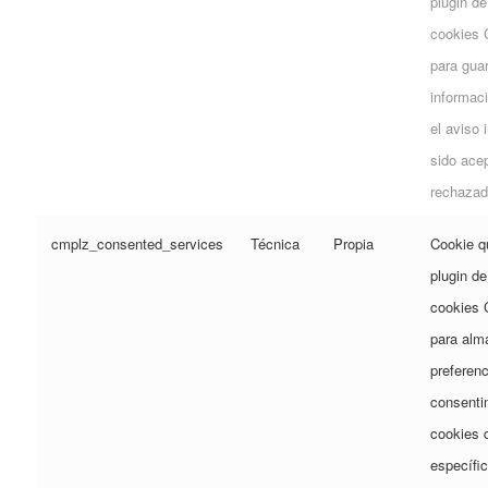
plugin de
cookies 
para gua
informaci
el aviso i
sido ace
rechazad
cmplz_consented_services
Técnica
Propia
Cookie qu
plugin de
cookies 
para alm
preferenc
consenti
cookies d
específi