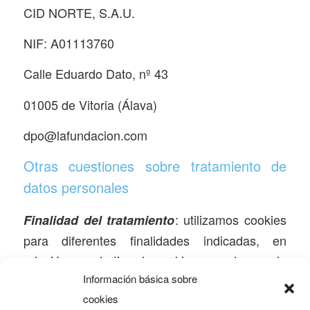
CID NORTE, S.A.U.
NIF: A01113760
Calle Eduardo Dato, nº 43
01005 de Vitoria (Álava)
dpo@lafundacion.com
Otras cuestiones sobre tratamiento de
datos personales
: utilizamos cookies
Finalidad del tratamiento
para diferentes finalidades indicadas, en
relación a cada tipo de cookie y a cada una de
ellas en el apartado
Información básica sobre
“¿Qué tipo de cookies
”, por lo
cookies
utilizamos en www.clubdecompras.eus?