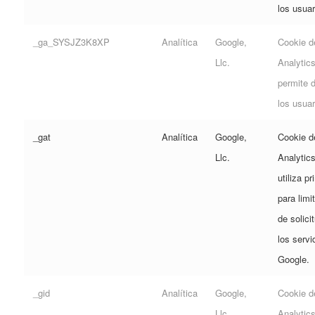
los usuar
_ga_SYSJZ3K8XP
Analítica
Google,
Cookie d
Llc.
Analytic
permite d
los usuar
_gat
Analítica
Google,
Cookie d
Llc.
Analytic
utiliza p
para limi
de solici
los servi
Google.
_gid
Analítica
Google,
Cookie d
Llc.
Analytic