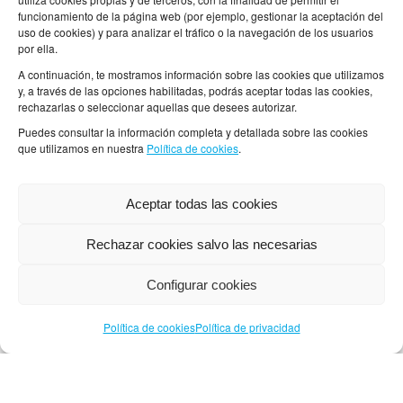
COALIMENT
funcionamiento de la página web (por ejemplo, gestionar la aceptación del
uso de cookies) y para analizar el tráfico o la navegación de los usuarios
por ella.
Dirección
A continuación, te mostramos información sobre las cookies que utilizamos
C/Florida 40
y, a través de las opciones habilitadas, podrás aceptar todas las cookies,
rechazarlas o seleccionar aquellas que desees autorizar.
Horario
Puedes consultar la información completa y detallada sobre las cookies
que utilizamos en nuestra
Política de cookies
.
de lunes a sábado de 9:00 a 20:00
domingos de 9:00 a 14:00
Aceptar todas las cookies
festivos el horario podría cambiar
Rechazar cookies salvo las necesarias
Configurar cookies
Política de cookies
Política de privacidad