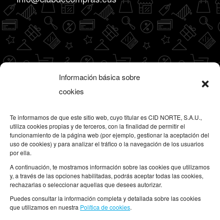
Horario
Información básica sobre
– De lunes a jueves de 8:00h a 14h y de 15h a
cookies
19h
– Viernes de 8h a 18h
Te informamos de que este sitio web, cuyo titular es CID NORTE, S.A.U.,
utiliza cookies propias y de terceros, con la finalidad de permitir el
funcionamiento de la página web (por ejemplo, gestionar la aceptación del
uso de cookies) y para analizar el tráfico o la navegación de los usuarios
por ella.
A continuación, te mostramos información sobre las cookies que utilizamos
y, a través de las opciones habilitadas, podrás aceptar todas las cookies,
Otros enlaces
rechazarlas o seleccionar aquellas que desees autorizar.
Puedes consultar la información completa y detallada sobre las cookies
Aviso legal
que utilizamos en nuestra
Política de cookies
.