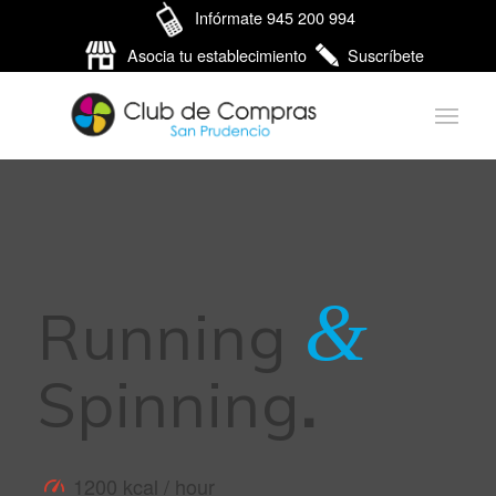
Infórmate 945 200 994
Asocia tu establecimiento
Suscríbete
&
Running
Spinning
.
1200 kcal / hour