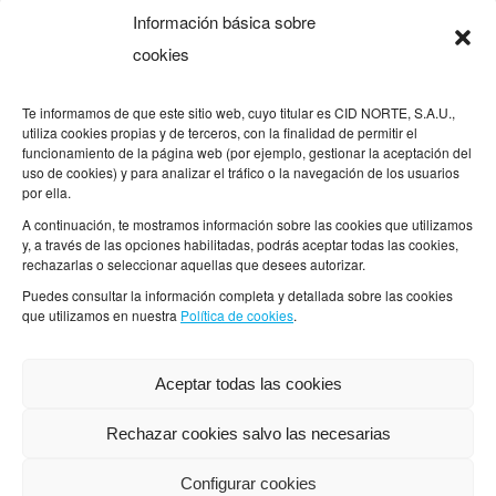
Información básica sobre
– De lunes a jueves de 8:00h a 14h y de 15h a
cookies
19h
– Viernes de 8h a 18h
Te informamos de que este sitio web, cuyo titular es CID NORTE, S.A.U.,
utiliza cookies propias y de terceros, con la finalidad de permitir el
funcionamiento de la página web (por ejemplo, gestionar la aceptación del
uso de cookies) y para analizar el tráfico o la navegación de los usuarios
por ella.
A continuación, te mostramos información sobre las cookies que utilizamos
Otros enlaces
y, a través de las opciones habilitadas, podrás aceptar todas las cookies,
rechazarlas o seleccionar aquellas que desees autorizar.
Puedes consultar la información completa y detallada sobre las cookies
Aviso legal
que utilizamos en nuestra
Política de cookies
.
Política de privacidad
Aceptar todas las cookies
Política de cookies
Rechazar cookies salvo las necesarias
Configurar cookies